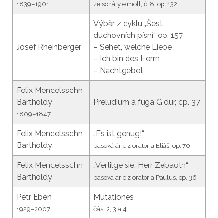
1839–1901
ze sonáty e moll, č. 8, op. 132
Výběr z cyklu „Šest
duchovních písní“ op. 157
Josef Rheinberger
– Sehet, welche Liebe
– Ich bin des Herrn
– Nachtgebet
Felix Mendelssohn
Bartholdy
Preludium a fuga G dur, op. 37
1809–1847
Felix Mendelssohn
„Es ist genug!“
Bartholdy
basová árie z oratoria Eliáš, op. 70
Felix Mendelssohn
„Vertilge sie, Herr Zebaoth“
Bartholdy
basová árie z oratoria Paulus, op. 36
Petr Eben
Mutationes
1929–2007
část 2, 3 a 4