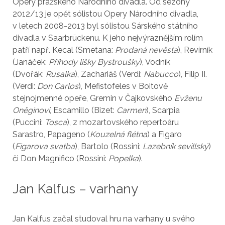
Opery pražského Národního divadla. Od sezony
2012/13 je opět sólistou Opery Národního divadla,
v letech 2008-2013 byl sólistou Sárského státního
divadla v Saarbrückenu. K jeho nejvýraznějším rolím
patří např. Kecal (Smetana:
Prodaná nevěsta
), Revírník
(Janáček:
Příhody lišky Bystroušky
), Vodník
(Dvořák:
Rusalka
), Zachariáš (Verdi:
Nabucco
), Filip II.
(Verdi:
Don Carlos
), Mefistofeles v Boitově
stejnojmenné opeře, Gremin v Čajkovského
Evženu
Oněginovi
, Escamillo (Bizet:
Carmen
), Scarpia
(Puccini:
Tosca
), z mozartovského repertoáru
Sarastro, Papageno (
Kouzelná flétna
) a Figaro
(
Figarova svatba
), Bartolo (Rossini:
Lazebník sevillský
)
či Don Magnifico (Rossini:
Popelka
).
Jan Kalfus – varhany
Jan Kalfus začal studoval hru na varhany u svého