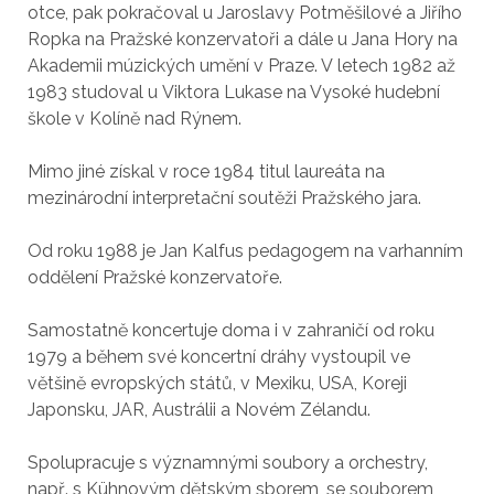
otce, pak pokračoval u Jaroslavy Potměšilové a Jiřího
Ropka na Pražské konzervatoři a dále u Jana Hory na
Akademii múzických umění v Praze. V letech 1982 až
1983 studoval u Viktora Lukase na Vysoké hudební
škole v Kolíně nad Rýnem.
Mimo jiné získal v roce 1984 titul laureáta na
mezinárodní interpretační soutěži Pražského jara.
Od roku 1988 je Jan Kalfus pedagogem na varhanním
oddělení Pražské konzervatoře.
Samostatně koncertuje doma i v zahraničí od roku
1979 a během své koncertní dráhy vystoupil ve
většině evropských států, v Mexiku, USA, Koreji
Japonsku, JAR, Austrálii a Novém Zélandu.
Spolupracuje s významnými soubory a orchestry,
např. s Kühnovým dětským sborem, se souborem