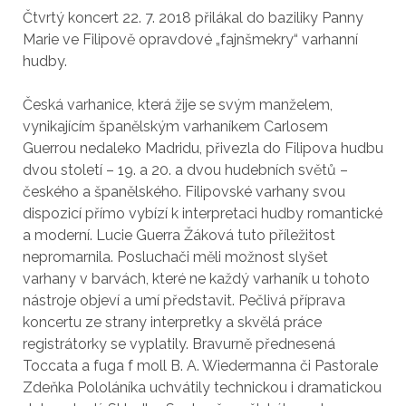
Čtvrtý koncert 22. 7. 2018 přilákal do baziliky Panny
Marie ve Filipově opravdové „fajnšmekry“ varhanní
hudby.
Česká varhanice, která žije se svým manželem,
vynikajícím španělským varhaníkem Carlosem
Guerrou nedaleko Madridu, přivezla do Filipova hudbu
dvou století – 19. a 20. a dvou hudebních světů –
českého a španělského. Filipovské varhany svou
dispozicí přímo vybízí k interpretaci hudby romantické
a moderní. Lucie Guerra Žáková tuto příležitost
nepromarnila. Posluchači měli možnost slyšet
varhany v barvách, které ne každý varhaník u tohoto
nástroje objeví a umí představit. Pečlivá příprava
koncertu ze strany interpretky a skvělá práce
registrátorky se vyplatily. Bravurně přednesená
Toccata a fuga f moll B. A. Wiedermanna či Pastorale
Zdeňka Pololáníka uchvátily technickou i dramatickou