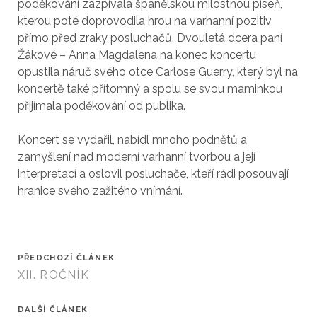
poděkování zazpívala španělskou milostnou píseň,
kterou poté doprovodila hrou na varhanní pozitiv
přímo před zraky posluchačů. Dvouletá dcera paní
Žákové – Anna Magdalena na konec koncertu
opustila náruč svého otce Carlose Guerry, který byl na
koncertě také přítomný a spolu se svou maminkou
přijímala poděkování od publika.
Koncert se vydařil, nabídl mnoho podnětů a
zamyšlení nad moderní varhanní tvorbou a její
interpretací a oslovil posluchače, kteří rádi posouvají
hranice svého zažitého vnímání.
PŘEDCHOZÍ ČLÁNEK
XII. ROČNÍK
DALŠÍ ČLÁNEK