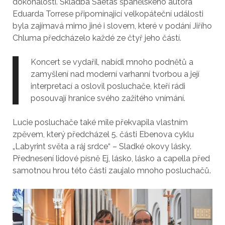
dokonalostí. Skladba Saetas španělského autora
Eduarda Torrese připomínající velkopáteční události
byla zajímavá mimo jiné i slovem, které v podání Jiřího
Chluma předcházelo každé ze čtyř jeho částí.
Koncert se vydařil, nabídl mnoho podnětů a
zamyšlení nad moderní varhanní tvorbou a její
interpretací a oslovil posluchače, kteří rádi
posouvají hranice svého zažitého vnímání.
Lucie posluchače také mile překvapila vlastním
zpěvem, který předcházel 5. části Ebenova cyklu
„Labyrint světa a ráj srdce“ – Sladké okovy lásky.
Přednesení lidové písně Ej, lásko, lásko a capella před
samotnou hrou této části zaujalo mnoho posluchačů.