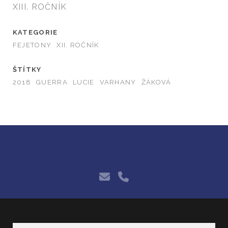
XIII. ROČNÍK
KATEGORIE
FEJETONY
XII. ROČNÍK
ŠTÍTKY
2018
GUERRA
LUCIE
VARHANY
ŽÁKOVÁ
e-
phone
mail