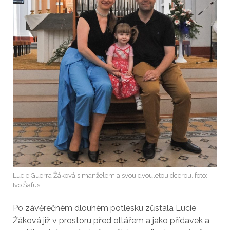
Lucie Guerra Žáková s manželem a svou dvouletou dcerou. foto:
Ivo Šafus
Po závěrečném dlouhém potlesku zůstala Lucie
Žáková již v prostoru před oltářem a jako přídavek a